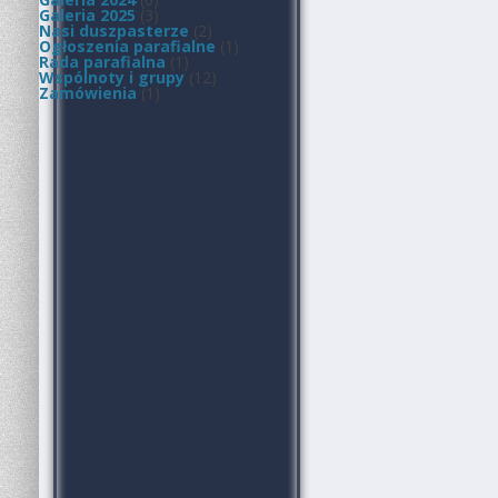
Galeria 2025
(3)
Nasi duszpasterze
(2)
Ogłoszenia parafialne
(1)
Rada parafialna
(1)
Wspólnoty i grupy
(12)
Zamówienia
(1)