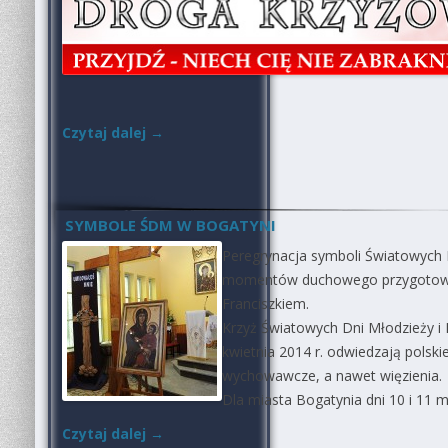
Czytaj dalej
→
SYMBOLE ŚDM W BOGATYNI
Peregrynacja symboli Światowych 
momentów duchowego przygotowa
Franciszkiem.
Krzyż Światowych Dni Młodzieży i 
kwietnia 2014 r. odwiedzają polskie 
wychowawcze, a nawet więzienia.
Dla miasta Bogatynia dni 10 i 11 m
Czytaj dalej
→