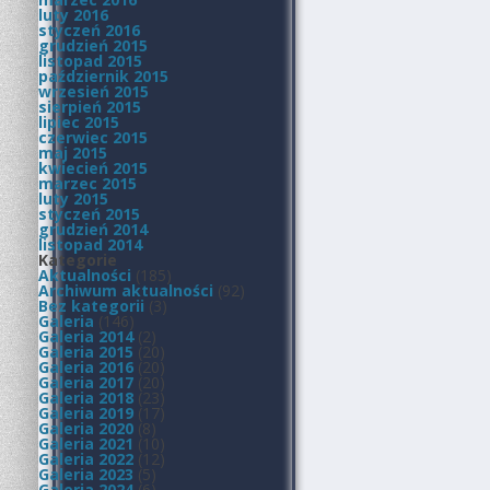
luty 2016
styczeń 2016
grudzień 2015
listopad 2015
październik 2015
wrzesień 2015
sierpień 2015
lipiec 2015
czerwiec 2015
maj 2015
kwiecień 2015
marzec 2015
luty 2015
styczeń 2015
grudzień 2014
listopad 2014
Kategorie
Aktualności
(185)
Archiwum aktualności
(92)
Bez kategorii
(3)
Galeria
(146)
Galeria 2014
(2)
Galeria 2015
(20)
Galeria 2016
(20)
Galeria 2017
(20)
Galeria 2018
(23)
Galeria 2019
(17)
Galeria 2020
(8)
Galeria 2021
(10)
Galeria 2022
(12)
Galeria 2023
(5)
Galeria 2024
(6)