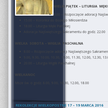
WIELKI PIĄTEK – LITURGIA MĘKI
8.00 – Rozpoczęcie adoracji Najś
15.00 – Koronka do Bożego Miłosierdzia
18.00 – Liturgia Męki Pańskiej
Adoracja Najświętszego Sakramentu do godz. 22.00
WIELKA SOBOTA – WIGILIA PASCHALNA
8.00 – Rozpoczęcie adoracji Najświętszego Sakramen
9.00, 9.30, 10.00, 10.30, 11.00, 11.30, 12.00, 12.30,
20.00 – Liturgia Wigilii Paschalnej
WIELKANOC
Msze św. o godz. 6.00, 9.00, 10.30, 12.00, 18.00
REKOLEKCJE WIELKOPOSTNE 17 – 19 MARCA 2016