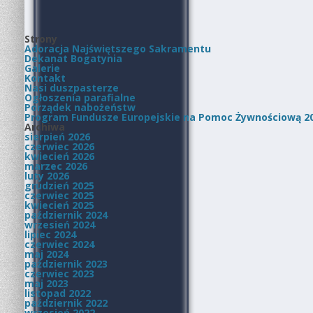
Strony
Adoracja Najświętszego Sakramentu
Dekanat Bogatynia
Galerie
Kontakt
Nasi duszpasterze
Ogłoszenia parafialne
Porządek nabożeństw
Program Fundusze Europejskie na Pomoc Żywnościową 2
Archiwa
sierpień 2026
czerwiec 2026
kwiecień 2026
marzec 2026
luty 2026
grudzień 2025
czerwiec 2025
kwiecień 2025
październik 2024
wrzesień 2024
lipiec 2024
czerwiec 2024
maj 2024
październik 2023
czerwiec 2023
maj 2023
listopad 2022
październik 2022
wrzesień 2022