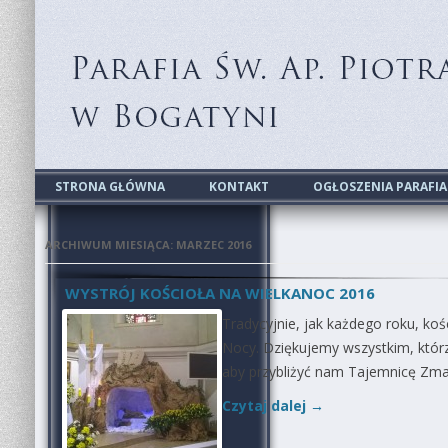
Parafia św. apostołów Piotra i 
STRONA GŁÓWNA
KONTAKT
OGŁOSZENIA PARAFI
ARCHIWUM MIESIĄCA:
MARZEC 2016
WYSTRÓJ KOŚCIOŁA NA WIELKANOC 2016
Tradycyjnie, jak każdego roku, koś
Nocy. Dziękujemy wszystkim, którz
aby przybliżyć nam Tajemnicę Zm
Czytaj dalej
→