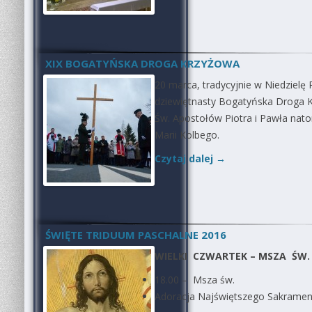
XIX BOGATYŃSKA DROGA KRZYŻOWA
20 marca, tradycyjnie w Niedzielę
dziewiętnasty Bogatyńska Droga Kr
Św. Apostołów Piotra i Pawła nato
Marii Kolbego.
Czytaj dalej
→
ŚWIĘTE TRIDUUM PASCHALNE 2016
WIELKI CZWARTEK – MSZA ŚW.
18.00 – Msza św.
Adoracja Najświętszego Sakrament